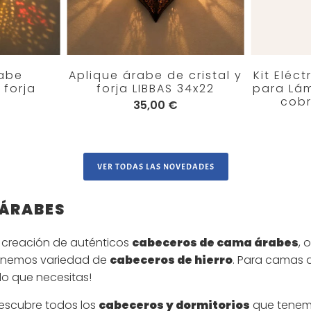
abe
Aplique árabe de cristal y
Kit Eléc
 forja
forja LIBBAS 34x22
para Lá
cobr
35,00 €
VER TODAS LAS NOVEDADES
 ÁRABES
 creación de auténticos
cabeceros de cama árabes
, 
tenemos variedad de
cabeceros de hierro
. Para camas d
lo que necesitas!
escubre todos los
cabeceros y dormitorios
que tenemo