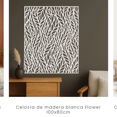
a
Celosía de madera blanca Flower
C
100x80cm