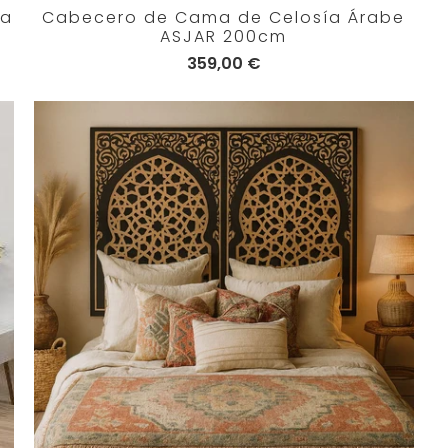
ma
Cabecero de Cama de Celosía Árabe
ASJAR 200cm
359,00 €