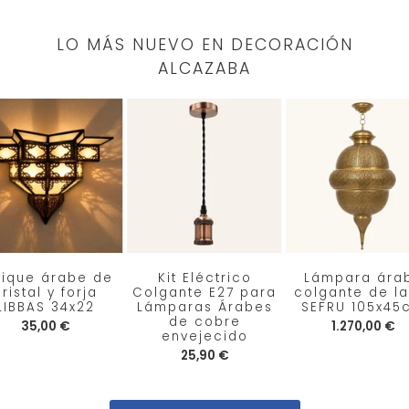
LO MÁS NUEVO EN DECORACIÓN
ALCAZABA
lique árabe de
Kit Eléctrico
Lámpara ára
ristal y forja
Colgante E27 para
colgante de la
LIBBAS 34x22
Lámparas Árabes
SEFRU 105x45
de cobre
35,00 €
1.270,00 €
envejecido
25,90 €