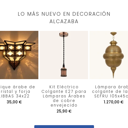
LO MÁS NUEVO EN DECORACIÓN
ALCAZABA
lique árabe de
Kit Eléctrico
Lámpara ára
ristal y forja
Colgante E27 para
colgante de la
LIBBAS 34x22
Lámparas Árabes
SEFRU 105x45
de cobre
35,00 €
1.270,00 €
envejecido
25,90 €