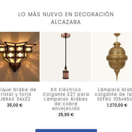
LO MÁS NUEVO EN DECORACIÓN
ALCAZABA
lique árabe de
Kit Eléctrico
Lámpara ára
ristal y forja
Colgante E27 para
colgante de la
LIBBAS 34x22
Lámparas Árabes
SEFRU 105x45
de cobre
35,00 €
1.270,00 €
envejecido
25,90 €