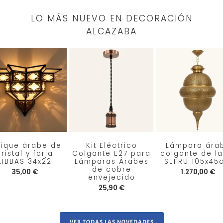
LO MÁS NUEVO EN DECORACIÓN
ALCAZABA
lique árabe de
Kit Eléctrico
Lámpara ára
ristal y forja
Colgante E27 para
colgante de la
LIBBAS 34x22
Lámparas Árabes
SEFRU 105x45
de cobre
35,00 €
1.270,00 €
envejecido
25,90 €
VER TODAS LAS NOVEDADES