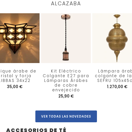
ALCAZABA
lique árabe de
Kit Eléctrico
Lámpara ára
ristal y forja
Colgante E27 para
colgante de la
LIBBAS 34x22
Lámparas Árabes
SEFRU 105x45
de cobre
35,00 €
1.270,00 €
envejecido
25,90 €
VER TODAS LAS NOVEDADES
ACCESORIOS DE TÉ