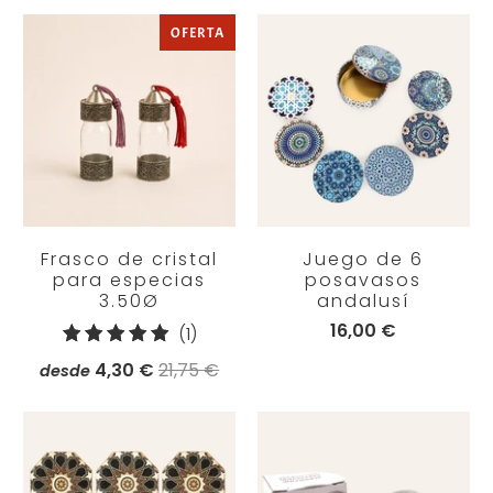
OFERTA
Frasco de cristal
Juego de 6
para especias
posavasos
3.50Ø
andalusí
16,00 €
1
(1)
reseñas
4,30 €
21,75 €
desde
totales