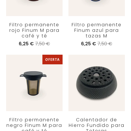
Filtro permanente
Filtro permanente
rojo Finum M para
Finum azul para
café y té
tazas M
6,25 €
7,50 €
6,25 €
7,50 €
OFERTA
Filtro permanente
Calentador de
negro Finum M para
Hierro Fundido para
café y té
Teteras