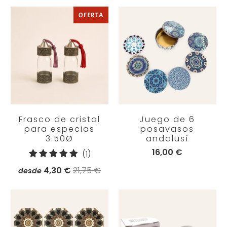
OFERTA
Frasco de cristal
Juego de 6
para especias
posavasos
3.50Ø
andalusí
16,00 €
1
(1)
reseñas
4,30 €
21,75 €
desde
totales