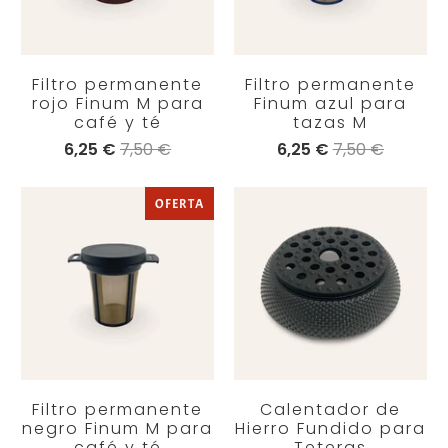
Filtro permanente
Filtro permanente
rojo Finum M para
Finum azul para
café y té
tazas M
6,25 €
7,50 €
6,25 €
7,50 €
OFERTA
Filtro permanente
Calentador de
negro Finum M para
Hierro Fundido para
café y té
Teteras