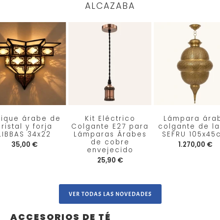
ALCAZABA
lique árabe de
Kit Eléctrico
Lámpara ára
ristal y forja
Colgante E27 para
colgante de la
LIBBAS 34x22
Lámparas Árabes
SEFRU 105x45
de cobre
35,00 €
1.270,00 €
envejecido
25,90 €
VER TODAS LAS NOVEDADES
ACCESORIOS DE TÉ