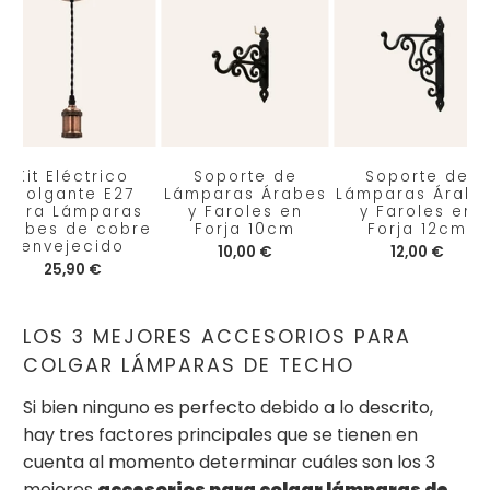
Kit Eléctrico
Soporte de
Soporte de
Colgante E27
Lámparas Árabes
Lámparas Árabe
para Lámparas
y Faroles en
y Faroles en
Árabes de cobre
Forja 10cm
Forja 12cm
envejecido
10,00 €
12,00 €
25,90 €
LOS 3 MEJORES ACCESORIOS PARA
COLGAR LÁMPARAS DE TECHO
Si bien ninguno es perfecto debido a lo descrito,
hay tres factores principales que se tienen en
cuenta al momento determinar cuáles son los 3
mejores
accesorios para colgar lámparas de