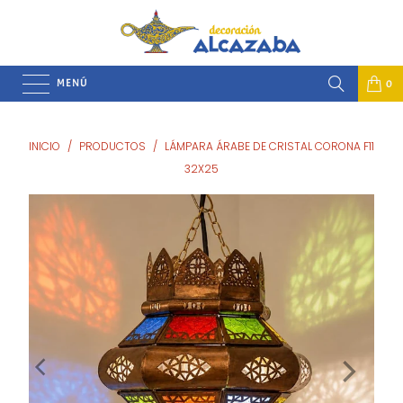
MENÚ
0
INICIO
/
PRODUCTOS
/
LÁMPARA ÁRABE DE CRISTAL CORONA F11
32X25