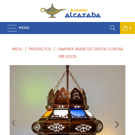
MENÚ
0
INICIO
/
PRODUCTOS
/
LÁMPARA ÁRABE DE CRISTAL CORONA
F11B 32X25