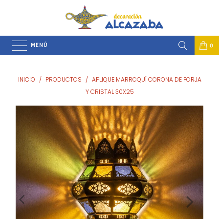
MENÚ
0
INICIO
/
PRODUCTOS
/
APLIQUE MARROQUÍ CORONA DE FORJA
Y CRISTAL 30X25